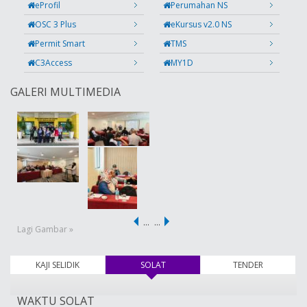
eProfil
Perumahan NS
OSC 3 Plus
eKursus v2.0 NS
Permit Smart
TMS
C3Access
MY1D
GALERI MULTIMEDIA
…
…
Lagi Gambar »
KAJI SELIDIK
SOLAT
(tab aktif)
TENDER
WAKTU SOLAT