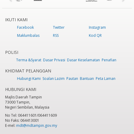
IKUTI KAMI
Facebook
Twitter
Instagram
Maklumbalas
RSS
Kod QR
POLISI
Terma &Syarat
Dasar Privasi
Dasar Keselamatan
Penafian
KHIDMAT PELANGGAN
Hubungi Kami
Soalan Lazim
Pautan
Bantuan
Peta Laman
HUBUNGI KAMI
Majlis Daerah Tampin
73000 Tampin,
Negeri Sembilan, Malaysia
No Tel: 064411601/064411609
No Faks: 064413001
E-mel:
mdt@mdtampin.gov.my