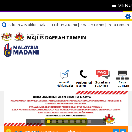
MENU
Aduan & Maklumbalas
Hubungi Kami
Soalan Lazim
Peta Laman
PENGUMUMAN
Tiada pengumuman buat masa sekarang