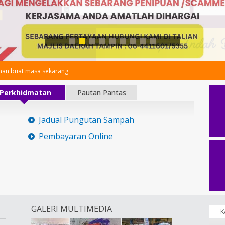
an buat masa sekarang
Perkhidmatan
Pautan Pantas
Jadual Pungutan Sampah
Pembayaran Online
GALERI MULTIMEDIA
K