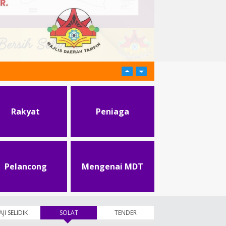
Rakyat
Peniaga
Pelancong
Mengenai MDT
AJI SELIDIK
SOLAT
(tab aktif)
TENDER