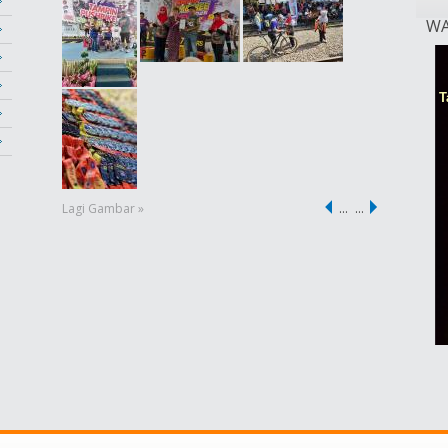
WA
Lagi Gambar »
…
…