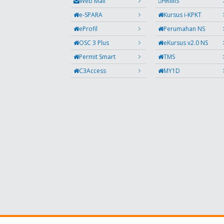
Web Mail
HRMIS
e-SPARA
Kursus i-KPKT
eProfil
Perumahan NS
OSC 3 Plus
eKursus v2.0 NS
Permit Smart
TMS
C3Access
MY1D