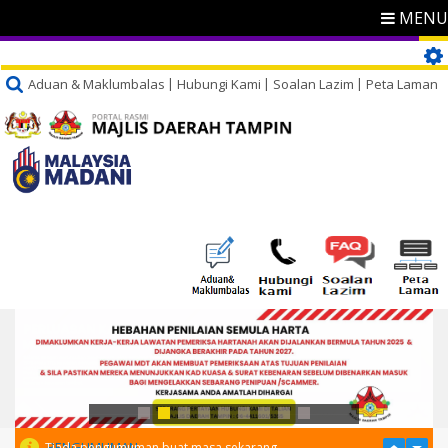
MENU
Aduan & Maklumbalas
Hubungi Kami
Soalan Lazim
Peta Laman
PENGUMUMAN
Tiada pengumuman buat masa sekarang