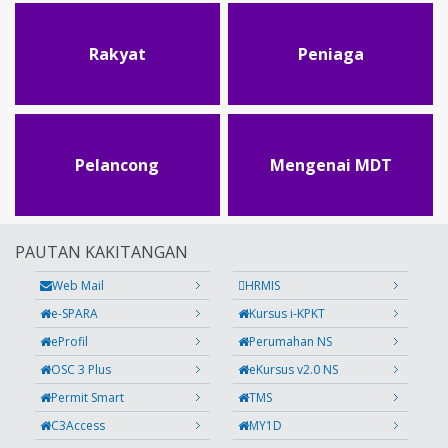
Rakyat
Peniaga
Pelancong
Mengenai MDT
PAUTAN KAKITANGAN
Web Mail
HRMIS
e-SPARA
Kursus i-KPKT
eProfil
Perumahan NS
OSC 3 Plus
eKursus v2.0 NS
Permit Smart
TMS
C3Access
MY1D