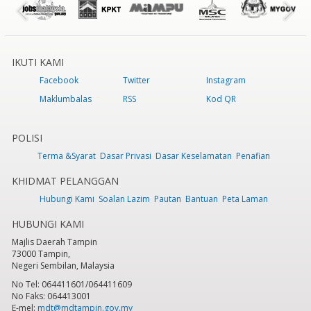
IKUTI KAMI
Facebook
Twitter
Instagram
Maklumbalas
RSS
Kod QR
POLISI
Terma &Syarat
Dasar Privasi
Dasar Keselamatan
Penafian
KHIDMAT PELANGGAN
Hubungi Kami
Soalan Lazim
Pautan
Bantuan
Peta Laman
HUBUNGI KAMI
Majlis Daerah Tampin
73000 Tampin,
Negeri Sembilan, Malaysia
No Tel: 064411601/064411609
No Faks: 064413001
E-mel:
mdt@mdtampin.gov.my