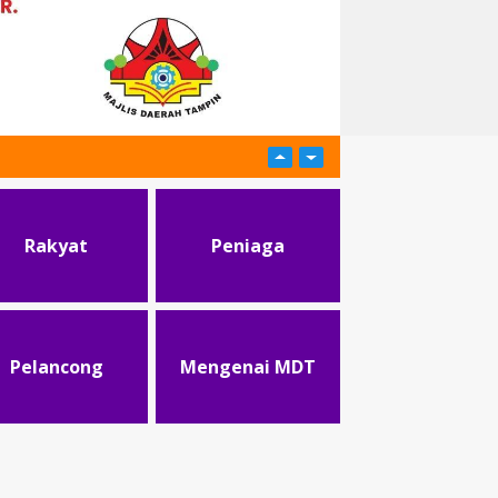
Rakyat
Peniaga
Pelancong
Mengenai MDT