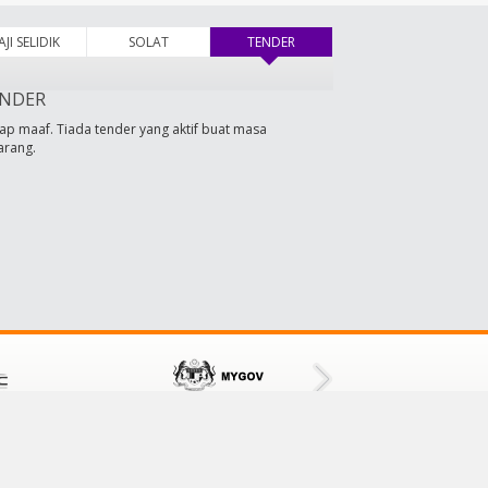
AJI SELIDIK
SOLAT
TENDER
(tab aktif)
NDER
ap maaf. Tiada tender yang aktif buat masa
arang.
HUBUNGI KAMI
Majlis Daerah Tampin