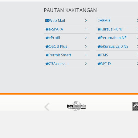
PAUTAN KAKITANGAN
Web Mail
HRMIS
e-SPARA
Kursus i-KPKT
eProfil
Perumahan NS
OSC 3 Plus
eKursus v2.0 NS
Permit Smart
TMS
C3Access
MY1D
IKUTI KAMI
Facebook
Twitter
Instagram