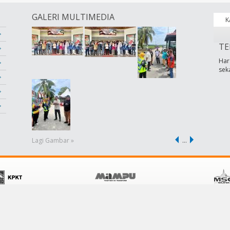
GALERI MULTIMEDIA
K
TE
Har
sek
Lagi Gambar »
…
POLISI
KHIDMAT PELANGGAN
Terma &Syarat
Hubungi Kami