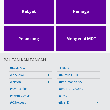
Rakyat
Peniaga
Pelancong
Mengenai MDT
PAUTAN KAKITANGAN
Web Mail
HRMIS
e-SPARA
Kursus i-KPKT
eProfil
Perumahan NS
OSC 3 Plus
eKursus v2.0 NS
Permit Smart
TMS
C3Access
MY1D