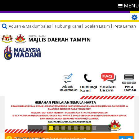
MENU
Aduan & Maklumbalas
Hubungi Kami
Soalan Lazim
Peta Laman
PENGUMUMAN
Tiada pengumuman buat masa sekarang