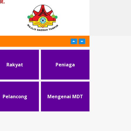
Rakyat
Peniaga
Pelancong
Mengenai MDT