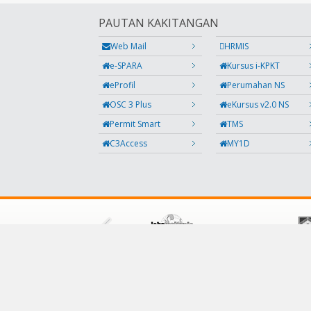
PAUTAN KAKITANGAN
Web Mail
HRMIS
e-SPARA
Kursus i-KPKT
eProfil
Perumahan NS
OSC 3 Plus
eKursus v2.0 NS
Permit Smart
TMS
C3Access
MY1D
IKUTI KAMI
Facebook
Twitter
Instagram
Maklumbalas
RSS
Kod QR