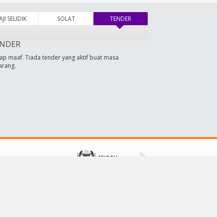
AJI SELIDIK
SOLAT
TENDER
(tab aktif)
NDER
ap maaf. Tiada tender yang aktif buat masa
arang.
HUBUNGI KAMI
Majlis Daerah Tampin
73000 Tampin,