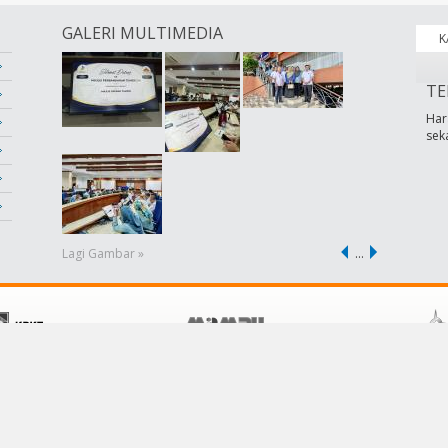
GALERI MULTIMEDIA
K
TE
Har
sek
Lagi Gambar »
…
POLISI
KHIDMAT PELANGGAN
Terma &Syarat
Hubungi Kami
Dasar Privasi
Soalan Lazim