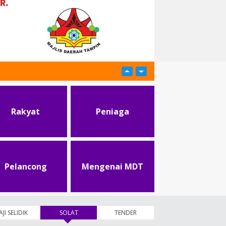
Rakyat
Peniaga
Pelancong
Mengenai MDT
AJI SELIDIK
SOLAT
(tab aktif)
TENDER