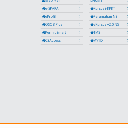
Web Mail
HRMIS
e-SPARA
Kursus i-KPKT
eProfil
Perumahan NS
OSC 3 Plus
eKursus v2.0 NS
Permit Smart
TMS
C3Access
MY1D