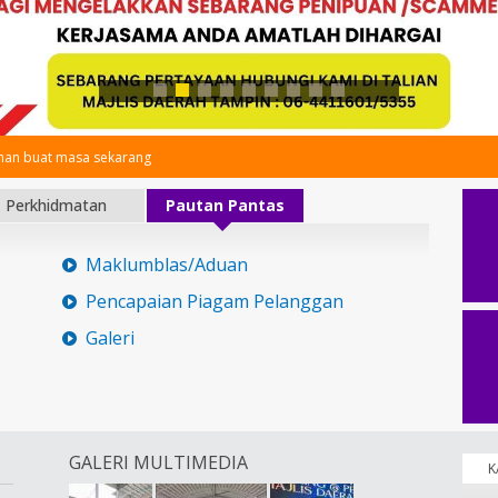
an buat masa sekarang
Perkhidmatan
Pautan Pantas
Maklumblas/Aduan
Pencapaian Piagam Pelanggan
Galeri
GALERI MULTIMEDIA
K