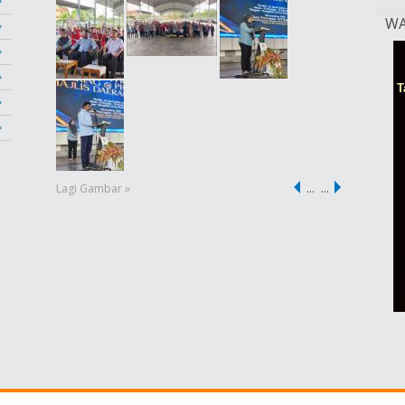
WA
Lagi Gambar »
…
…