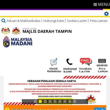
MENU
Aduan & Maklumbalas
Hubungi Kami
Soalan Lazim
Peta Laman
PENGUMUMAN
Tiada pengumuman buat masa sekarang