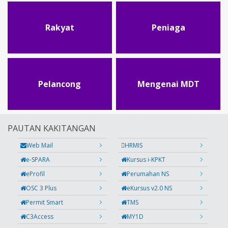
Rakyat
Peniaga
Pelancong
Mengenai MDT
PAUTAN KAKITANGAN
Web Mail
HRMIS
e-SPARA
Kursus i-KPKT
eProfil
Perumahan NS
OSC 3 Plus
eKursus v2.0 NS
Permit Smart
TMS
C3Access
MY1D