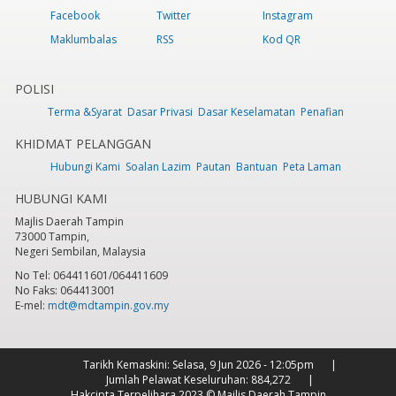
Facebook
Twitter
Instagram
Maklumbalas
RSS
Kod QR
POLISI
Terma &Syarat
Dasar Privasi
Dasar Keselamatan
Penafian
KHIDMAT PELANGGAN
Hubungi Kami
Soalan Lazim
Pautan
Bantuan
Peta Laman
HUBUNGI KAMI
Majlis Daerah Tampin
73000 Tampin,
Negeri Sembilan, Malaysia
No Tel: 064411601/064411609
No Faks: 064413001
E-mel:
mdt@mdtampin.gov.my
Tarikh Kemaskini:
Selasa, 9 Jun 2026 - 12:05pm
Jumlah Pelawat Keseluruhan:
884,272
Hakcipta Terpelihara 2023 © Majlis Daerah Tampin