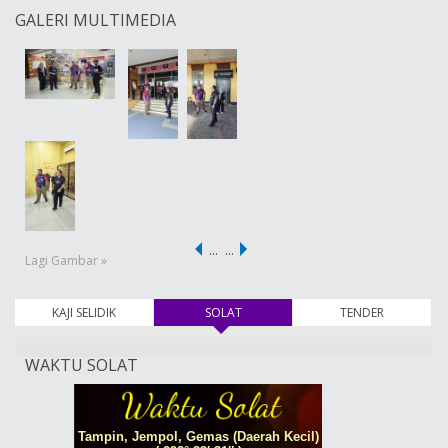
GALERI MULTIMEDIA
…
…
Lagi Gambar »
KAJI SELIDIK
SOLAT
(tab aktif)
TENDER
WAKTU SOLAT