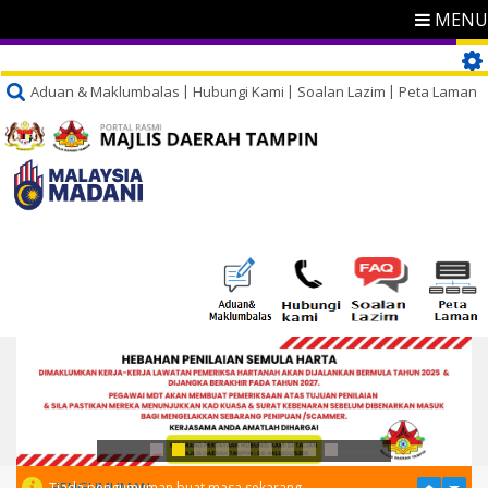
MENU
Aduan & Maklumbalas
Hubungi Kami
Soalan Lazim
Peta Laman
PENGUMUMAN
Tiada pengumuman buat masa sekarang