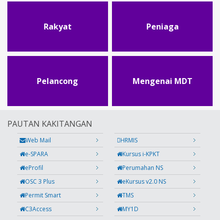
Rakyat
Peniaga
Pelancong
Mengenai MDT
PAUTAN KAKITANGAN
Web Mail
HRMIS
e-SPARA
Kursus i-KPKT
eProfil
Perumahan NS
OSC 3 Plus
eKursus v2.0 NS
Permit Smart
TMS
C3Access
MY1D