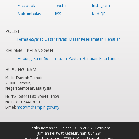
Facebook
Twitter
Instagram
Maklumbalas
RSS
Kod QR
POLISI
Terma &Syarat
Dasar Privasi
Dasar Keselamatan
Penafian
KHIDMAT PELANGGAN
Hubungi Kami
Soalan Lazim
Pautan
Bantuan
Peta Laman
HUBUNGI KAMI
Majlis Daerah Tampin
73000 Tampin,
Negeri Sembilan, Malaysia
No Tel: 064411601/064411609
No Faks: 064413001
E-mel:
mdt@mdtampin.gov.my
Tarikh Kemaskini:
Selasa, 9 Jun 2026 - 12:05pm
Jumlah Pelawat Keseluruhan:
884,291
Hakcipta Terpelihara 2023 © Majlis Daerah Tampin