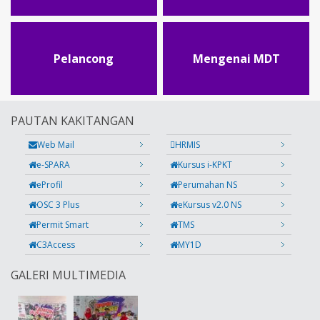
Pelancong
Mengenai MDT
PAUTAN KAKITANGAN
Web Mail
HRMIS
e-SPARA
Kursus i-KPKT
eProfil
Perumahan NS
OSC 3 Plus
eKursus v2.0 NS
Permit Smart
TMS
C3Access
MY1D
GALERI MULTIMEDIA