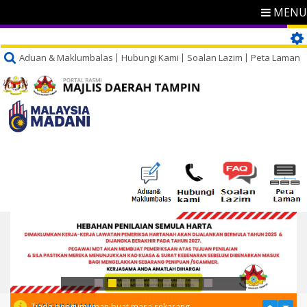
MENU
Aduan & Maklumbalas
Hubungi Kami
Soalan Lazim
Peta Laman
PENGUMUMAN
Tiada pengumuman buat masa sekarang