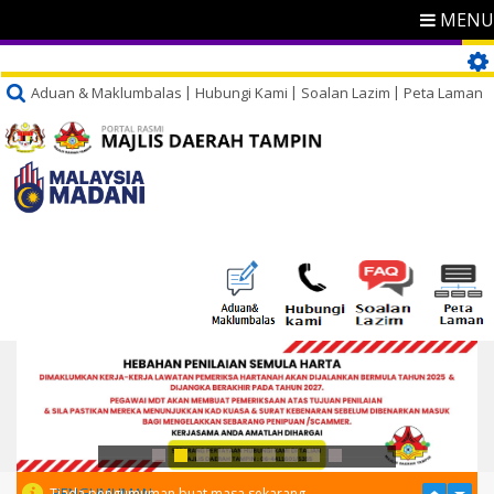
MENU
Aduan & Maklumbalas
Hubungi Kami
Soalan Lazim
Peta Laman
PENGUMUMAN
Tiada pengumuman buat masa sekarang