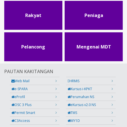
Rakyat
Peniaga
Pelancong
Mengenai MDT
PAUTAN KAKITANGAN
Web Mail
HRMIS
e-SPARA
Kursus i-KPKT
eProfil
Perumahan NS
OSC 3 Plus
eKursus v2.0 NS
Permit Smart
TMS
C3Access
MY1D