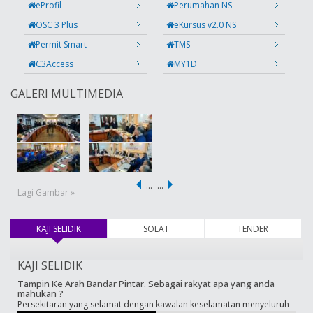
eProfil
Perumahan NS
OSC 3 Plus
eKursus v2.0 NS
Permit Smart
TMS
C3Access
MY1D
GALERI MULTIMEDIA
…
…
Lagi Gambar »
KAJI SELIDIK
(tab aktif)
SOLAT
TENDER
KAJI SELIDIK
Tampin Ke Arah Bandar Pintar. Sebagai rakyat apa yang anda
mahukan ?
Persekitaran yang selamat dengan kawalan keselamatan menyeluruh