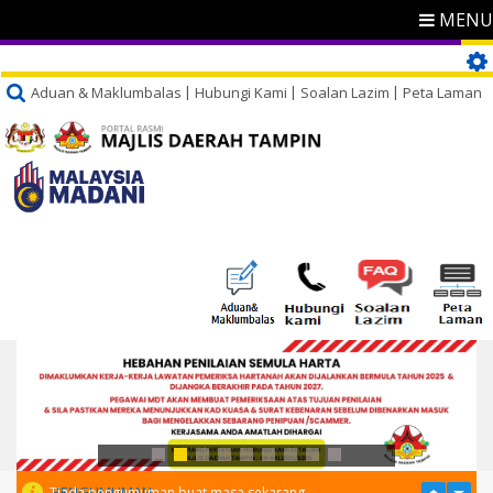
MENU
Aduan & Maklumbalas
Hubungi Kami
Soalan Lazim
Peta Laman
PENGUMUMAN
Tiada pengumuman buat masa sekarang