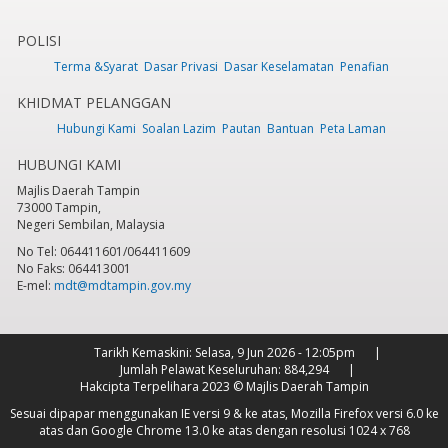
POLISI
Terma &Syarat
Dasar Privasi
Dasar Keselamatan
Penafian
KHIDMAT PELANGGAN
Hubungi Kami
Soalan Lazim
Pautan
Bantuan
Peta Laman
HUBUNGI KAMI
Majlis Daerah Tampin
73000 Tampin,
Negeri Sembilan, Malaysia
No Tel: 064411601/064411609
No Faks: 064413001
E-mel:
mdt@mdtampin.gov.my
Tarikh Kemaskini:
Selasa, 9 Jun 2026 - 12:05pm
Jumlah Pelawat Keseluruhan:
884,294
Hakcipta Terpelihara 2023 © Majlis Daerah Tampin
Sesuai dipapar menggunakan IE versi 9 & ke atas, Mozilla Firefox versi 6.0 ke
atas dan Google Chrome 13.0 ke atas dengan resolusi 1024 x 768