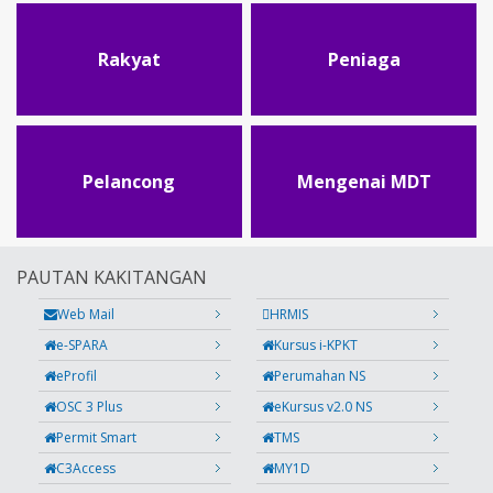
Rakyat
Peniaga
Pelancong
Mengenai MDT
PAUTAN KAKITANGAN
Web Mail
HRMIS
e-SPARA
Kursus i-KPKT
eProfil
Perumahan NS
OSC 3 Plus
eKursus v2.0 NS
Permit Smart
TMS
C3Access
MY1D