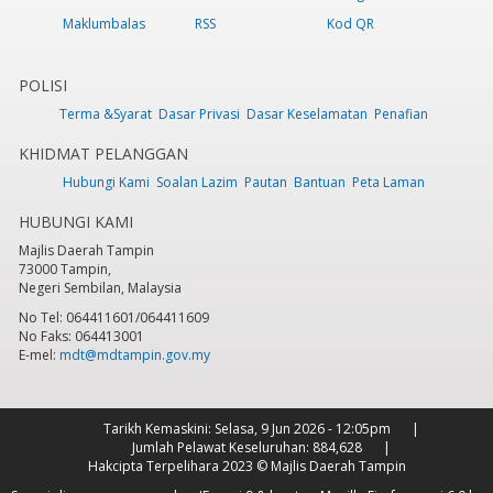
Maklumbalas
RSS
Kod QR
POLISI
Terma &Syarat
Dasar Privasi
Dasar Keselamatan
Penafian
KHIDMAT PELANGGAN
Hubungi Kami
Soalan Lazim
Pautan
Bantuan
Peta Laman
HUBUNGI KAMI
Majlis Daerah Tampin
73000 Tampin,
Negeri Sembilan, Malaysia
No Tel: 064411601/064411609
No Faks: 064413001
E-mel:
mdt@mdtampin.gov.my
Tarikh Kemaskini:
Selasa, 9 Jun 2026 - 12:05pm
Jumlah Pelawat Keseluruhan:
884,628
Hakcipta Terpelihara 2023 © Majlis Daerah Tampin