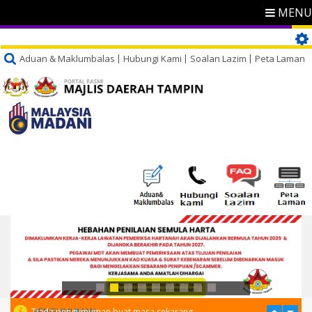
MENU
Aduan & Maklumbalas
Hubungi Kami
Soalan Lazim
Peta Laman
PENGUMUMAN
Tiada pengumuman buat masa sekarang