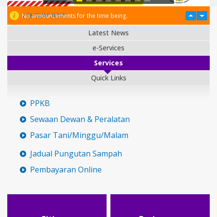
PENGUMUMAN
No announcements for the time being.
Latest News
e-Services
Services
Quick Links
PPKB
Sewaan Dewan & Peralatan
Pasar Tani/Minggu/Malam
Jadual Pungutan Sampah
Pembayaran Online