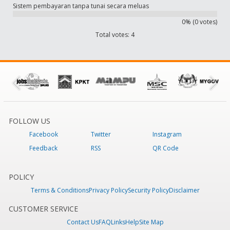
Sistem pembayaran tanpa tunai secara meluas
0% (0 votes)
Total votes: 4
FOLLOW US
Facebook
Twitter
Instagram
Feedback
RSS
QR Code
POLICY
Terms & Conditions
Privacy Policy
Security Policy
Disclaimer
CUSTOMER SERVICE
Contact Us
FAQ
Links
Help
Site Map