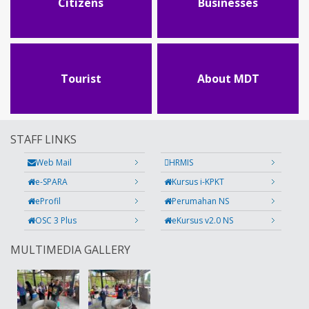
Citizens
Businesses
Tourist
About MDT
STAFF LINKS
Web Mail
HRMIS
e-SPARA
Kursus i-KPKT
eProfil
Perumahan NS
OSC 3 Plus
eKursus v2.0 NS
MULTIMEDIA GALLERY