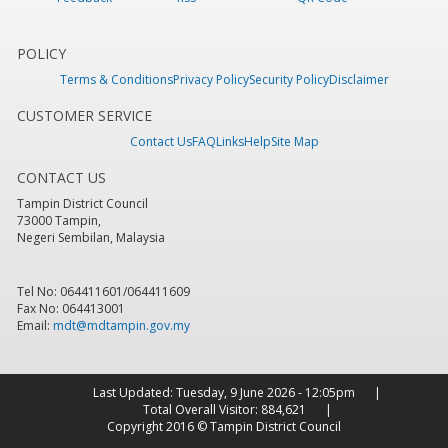
POLICY
Terms & Conditions
Privacy Policy
Security Policy
Disclaimer
CUSTOMER SERVICE
Contact Us
FAQ
Links
Help
Site Map
CONTACT US
Tampin District Council
73000 Tampin,
Negeri Sembilan, Malaysia
Tel No: 064411601/064411609
Fax No: 064413001
Email:
mdt@mdtampin.gov.my
Last Updated:
Tuesday, 9 June 2026 - 12:05pm
Total Overall Visitor:
884,621
Copyright 2016 © Tampin District Council