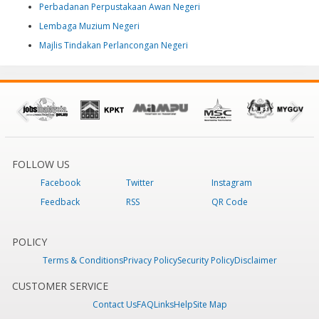
Perbadanan Perpustakaan Awan Negeri
Lembaga Muzium Negeri
Majlis Tindakan Perlancongan Negeri
FOLLOW US
Facebook
Twitter
Instagram
Feedback
RSS
QR Code
POLICY
Terms & Conditions
Privacy Policy
Security Policy
Disclaimer
CUSTOMER SERVICE
Contact Us
FAQ
Links
Help
Site Map