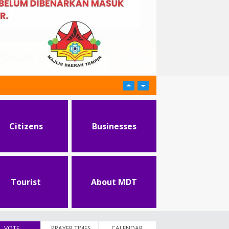
Citizens
Businesses
Tourist
About MDT
VOTE
(active tab)
PRAYER TIMES
CALENDAR