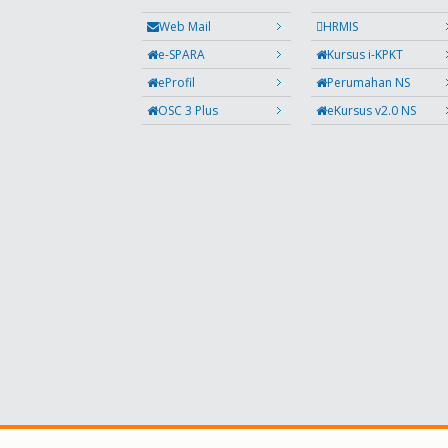
Web Mail
HRMIS
e-SPARA
Kursus i-KPKT
eProfil
Perumahan NS
OSC 3 Plus
eKursus v2.0 NS