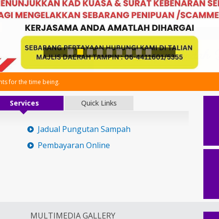
s for the time being.
Services
Quick Links
Jadual Pungutan Sampah
Pembayaran Online
MULTIMEDIA GALLERY