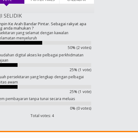
JI SELIDIK
pin Ke Arah Bandar Pintar. Sebagai rakyat apa
g anda mahukan ?
sekitaran yang selamat dengan kawalan
elamatan menyeluruh
50% (2 votes)
udahan digital akses ke pelbagai perkhidmatan
ajaan
25% (1 vote)
uah persekitaran yang lengkap dengan pelbagai
ilitas awam
25% (1 vote)
tem pembayaran tanpa tunai secara meluas
0% (0 votes)
Total votes: 4