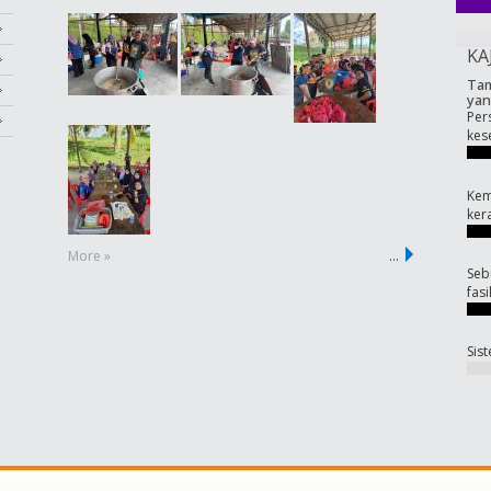
KA
Tam
yan
Per
kes
Kem
ker
More »
…
Seb
fas
Sis