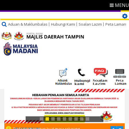
MENU
Aduan & Maklumbalas
Hubungi Kami
Soalan Lazim
Peta Laman
PENGUMUMAN
Tiada pengumuman buat masa sekarang