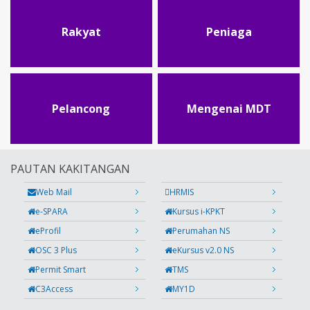
Rakyat
Peniaga
Pelancong
Mengenai MDT
PAUTAN KAKITANGAN
Web Mail
HRMIS
e-SPARA
Kursus i-KPKT
eProfil
Perumahan NS
OSC 3 Plus
eKursus v2.0 NS
Permit Smart
TMS
C3Access
MY1D