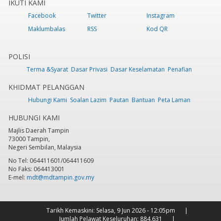
IKUTI KAMI
Facebook
Twitter
Instagram
Maklumbalas
RSS
Kod QR
POLISI
Terma &Syarat
Dasar Privasi
Dasar Keselamatan
Penafian
KHIDMAT PELANGGAN
Hubungi Kami
Soalan Lazim
Pautan
Bantuan
Peta Laman
HUBUNGI KAMI
Majlis Daerah Tampin
73000 Tampin,
Negeri Sembilan, Malaysia
No Tel: 064411601/064411609
No Faks: 064413001
E-mel:
mdt@mdtampin.gov.my
Tarikh Kemaskini:
Selasa, 9 Jun 2026 - 12:05pm
Jumlah Pelawat Keseluruhan:
884,631