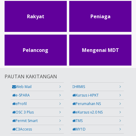
Rakyat
Peniaga
Pelancong
Mengenai MDT
PAUTAN KAKITANGAN
Web Mail
HRMIS
e-SPARA
Kursus i-KPKT
eProfil
Perumahan NS
OSC 3 Plus
eKursus v2.0 NS
Permit Smart
TMS
C3Access
MY1D