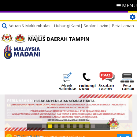
MENU
Aduan & Maklumbalas
Hubungi Kami
Soalan Lazim
Peta Laman
PENGUMUMAN
Tiada pengumuman buat masa sekarang