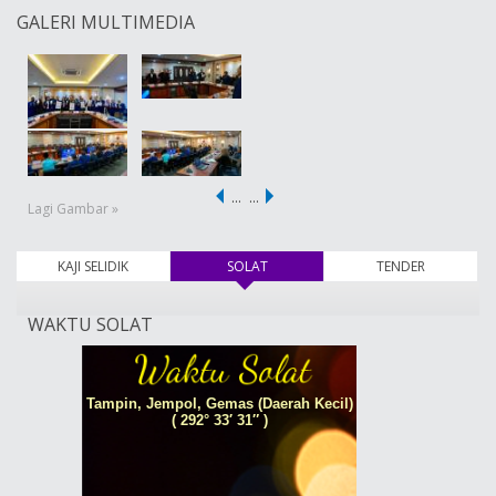
GALERI MULTIMEDIA
…
…
Lagi Gambar »
KAJI SELIDIK
SOLAT
(tab aktif)
TENDER
WAKTU SOLAT