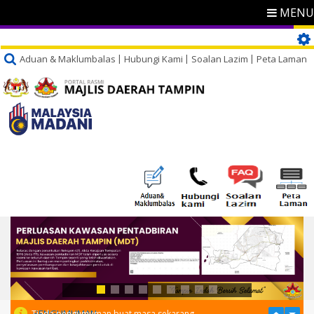
MENU
Aduan & Maklumbalas
Hubungi Kami
Soalan Lazim
Peta Laman
PENGUMUMAN
Tiada pengumuman buat masa sekarang