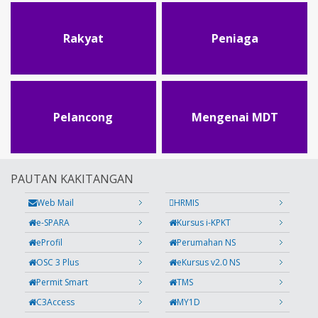
Rakyat
Peniaga
Pelancong
Mengenai MDT
PAUTAN KAKITANGAN
Web Mail
HRMIS
e-SPARA
Kursus i-KPKT
eProfil
Perumahan NS
OSC 3 Plus
eKursus v2.0 NS
Permit Smart
TMS
C3Access
MY1D