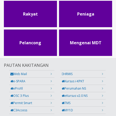
Rakyat
Peniaga
Pelancong
Mengenai MDT
PAUTAN KAKITANGAN
Web Mail
HRMIS
e-SPARA
Kursus i-KPKT
eProfil
Perumahan NS
OSC 3 Plus
eKursus v2.0 NS
Permit Smart
TMS
C3Access
MY1D