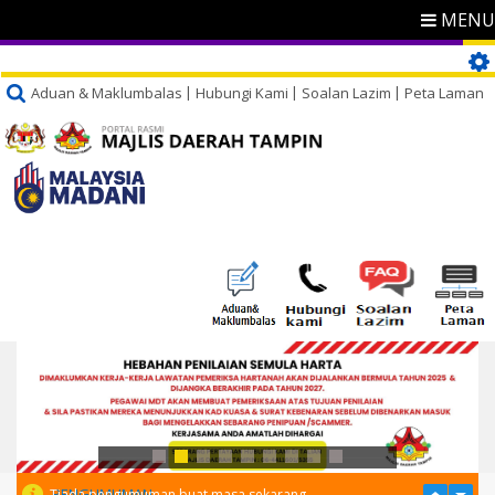
MENU
Aduan & Maklumbalas
Hubungi Kami
Soalan Lazim
Peta Laman
PENGUMUMAN
Tiada pengumuman buat masa sekarang