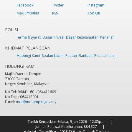
Facebook
Twitter
Instagram
Maklumbalas
RSS
Kod QR
POLISI
Terma &Syarat
Dasar Privasi
Dasar Keselamatan
Penafian
KHIDMAT PELANGGAN
Hubungi Kami
Soalan Lazim
Pautan
Bantuan
Peta Laman
HUBUNGI KAMI
Majlis Daerah Tampin
73000 Tampin,
Negeri Sembilan, Malaysia
No Tel: 064411601/064411609
No Faks: 064413001
E-mel:
mdt@mdtampin.gov.my
Tarikh Kemaskini:
Selasa, 9 Jun 2026 - 12:05pm
Jumlah Pelawat Keseluruhan:
884,327
Hakcipta Terpelihara 2023 © Majlis Daerah Tampin