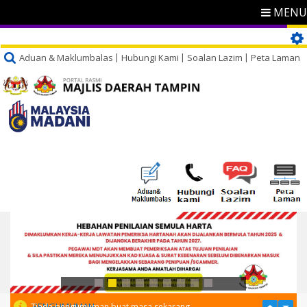
MENU
Aduan & Maklumbalas
Hubungi Kami
Soalan Lazim
Peta Laman
PENGUMUMAN
Tiada pengumuman buat masa sekarang