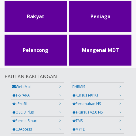
Rakyat
Peniaga
Pelancong
Mengenai MDT
PAUTAN KAKITANGAN
Web Mail
HRMIS
e-SPARA
Kursus i-KPKT
eProfil
Perumahan NS
OSC 3 Plus
eKursus v2.0 NS
Permit Smart
TMS
C3Access
MY1D