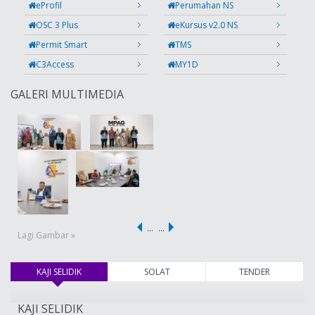
eProfil
Perumahan NS
OSC 3 Plus
eKursus v2.0 NS
Permit Smart
TMS
C3Access
MY1D
GALERI MULTIMEDIA
…
…
Lagi Gambar »
KAJI SELIDIK
(tab aktif)
SOLAT
TENDER
KAJI SELIDIK