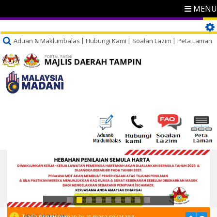
MENU
Aduan & Maklumbalas
Hubungi Kami
Soalan Lazim
Peta Laman
PENGUMUMAN
Tiada pengumuman buat masa sekarang