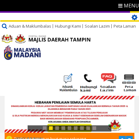
MENU
Aduan & Maklumbalas
Hubungi Kami
Soalan Lazim
Peta Laman
PENGUMUMAN
Tiada pengumuman buat masa sekarang