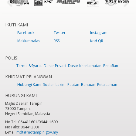
IKUTI KAMI
Facebook
Twitter
Instagram
Maklumbalas
RSS
Kod QR
POLISI
Terma &Syarat
Dasar Privasi
Dasar Keselamatan
Penafian
KHIDMAT PELANGGAN
Hubungi Kami
Soalan Lazim
Pautan
Bantuan
Peta Laman
HUBUNGI KAMI
Majlis Daerah Tampin
73000 Tampin,
Negeri Sembilan, Malaysia
No Tel: 064411601/064411609
No Faks: 064413001
E-mel:
mdt@mdtampin.gov.my