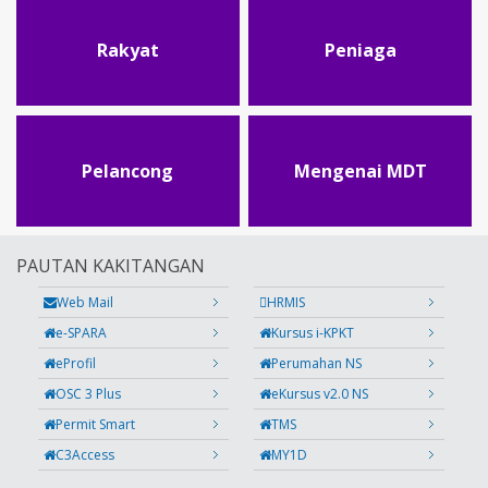
Rakyat
Peniaga
Pelancong
Mengenai MDT
PAUTAN KAKITANGAN
Web Mail
HRMIS
e-SPARA
Kursus i-KPKT
eProfil
Perumahan NS
OSC 3 Plus
eKursus v2.0 NS
Permit Smart
TMS
C3Access
MY1D