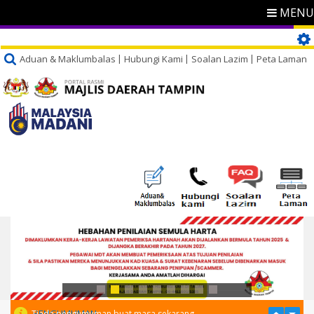
MENU
Aduan & Maklumbalas
Hubungi Kami
Soalan Lazim
Peta Laman
PENGUMUMAN
Tiada pengumuman buat masa sekarang