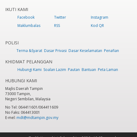
IKUTI KAMI
Facebook
Twitter
Instagram
Maklumbalas
RSS
Kod QR
POLISI
Terma &Syarat
Dasar Privasi
Dasar Keselamatan
Penafian
KHIDMAT PELANGGAN
Hubungi Kami
Soalan Lazim
Pautan
Bantuan
Peta Laman
HUBUNGI KAMI
Majlis Daerah Tampin
73000 Tampin,
Negeri Sembilan, Malaysia
No Tel: 064411601/064411609
No Faks: 064413001
E-mel:
mdt@mdtampin.gov.my