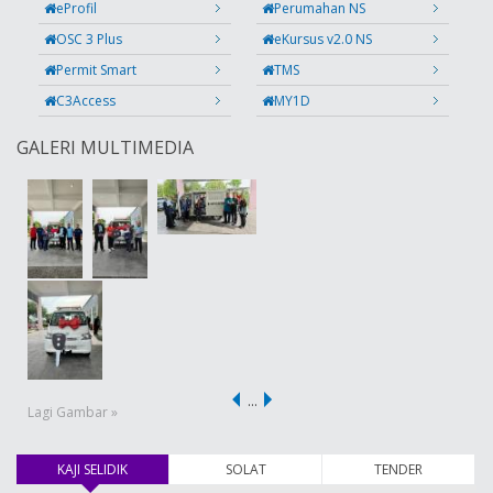
eProfil
Perumahan NS
OSC 3 Plus
eKursus v2.0 NS
Permit Smart
TMS
C3Access
MY1D
GALERI MULTIMEDIA
…
Lagi Gambar »
KAJI SELIDIK
(tab aktif)
SOLAT
TENDER