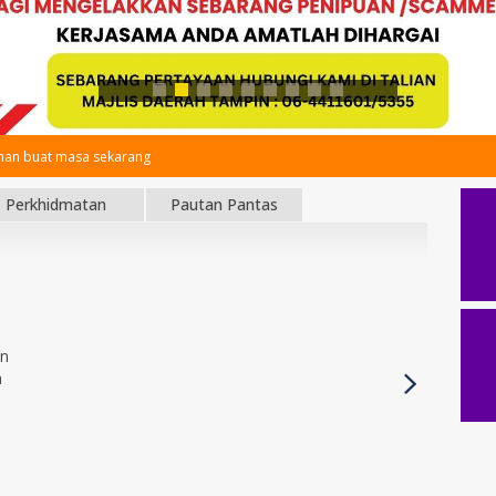
an buat masa sekarang
Perkhidmatan
Pautan Pantas
an
h