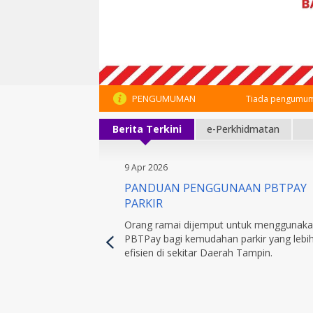
PENGUMUMAN
Tiada pengumum
Berita Terkini
e-Perkhidmatan
9 Apr 2026
PANDUAN PENGGUNAAN PBTPAY
PARKIR
Orang ramai dijemput untuk menggunak
PBTPay bagi kemudahan parkir yang lebi
efisien di sekitar Daerah Tampin.