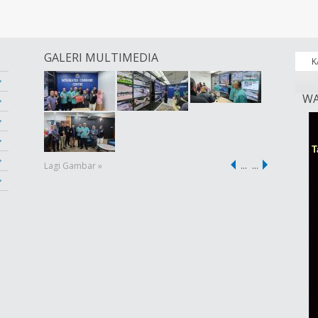
GALERI MULTIMEDIA
K
WA
Lagi Gambar »
…
…