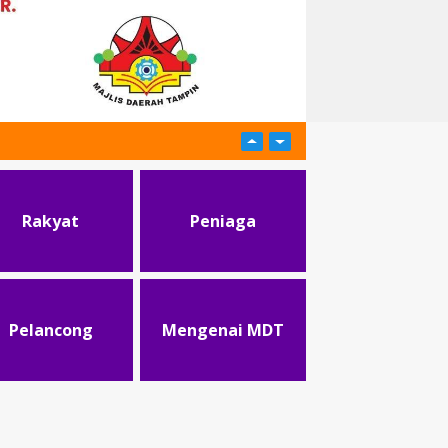
Rakyat
Peniaga
Pelancong
Mengenai MDT