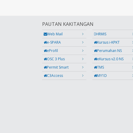
PAUTAN KAKITANGAN
Web Mail
HRMIS
e-SPARA
Kursus i-KPKT
eProfil
Perumahan NS
OSC 3 Plus
eKursus v2.0 NS
Permit Smart
TMS
C3Access
MY1D