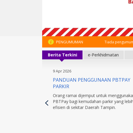
PENGUMUMAN
Tiada pengumum
Berita Terkini
e-Perkhidmatan
9 Apr 2026
PANDUAN PENGGUNAAN PBTPAY
PARKIR
Orang ramai dijemput untuk menggunak
PBTPay bagi kemudahan parkir yang lebi
efisien di sekitar Daerah Tampin.