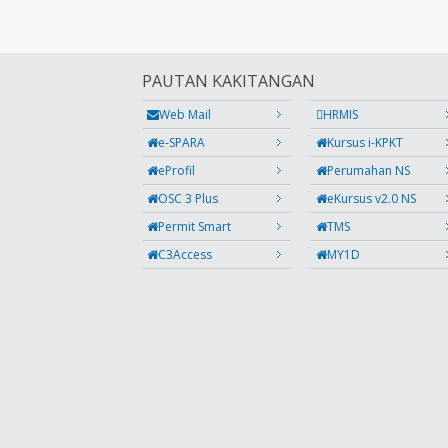
PAUTAN KAKITANGAN
Web Mail
HRMIS
e-SPARA
Kursus i-KPKT
eProfil
Perumahan NS
OSC 3 Plus
eKursus v2.0 NS
Permit Smart
TMS
C3Access
MY1D