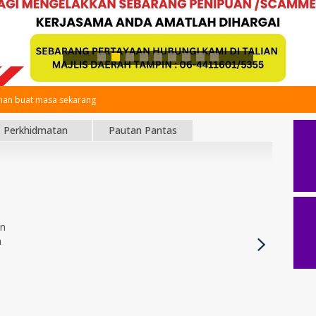
an buat masa sekarang
Perkhidmatan
Pautan Pantas
an
h