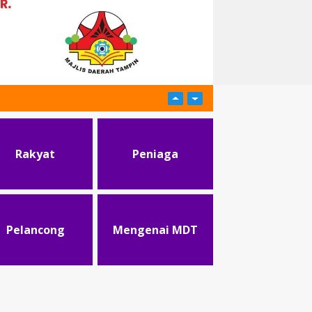
Rakyat
Peniaga
Pelancong
Mengenai MDT