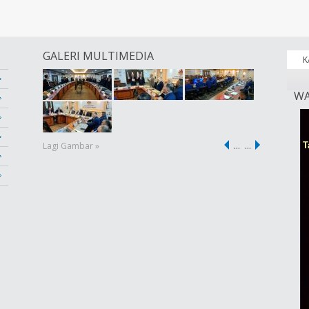
GALERI MULTIMEDIA
K
WA
Lagi Gambar »
…
…