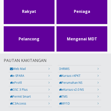
Rakyat
Peniaga
Pelancong
Mengenai MDT
PAUTAN KAKITANGAN
Web Mail
HRMIS
e-SPARA
Kursus i-KPKT
eProfil
Perumahan NS
OSC 3 Plus
eKursus v2.0 NS
Permit Smart
TMS
C3Access
MY1D