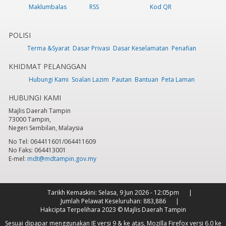
Maklumbalas
RSS
Kod QR
POLISI
Terma &Syarat
Dasar Privasi
Dasar Keselamatan
Penafian
KHIDMAT PELANGGAN
Hubungi Kami
Soalan Lazim
Pautan
Bantuan
Peta Laman
HUBUNGI KAMI
Majlis Daerah Tampin
73000 Tampin,
Negeri Sembilan, Malaysia
No Tel: 064411601/064411609
No Faks: 064413001
E-mel:
mdt@mdtampin.gov.my
Tarikh Kemaskini:
Selasa, 9 Jun 2026 - 12:05pm
Jumlah Pelawat Keseluruhan:
883,886
Hakcipta Terpelihara 2023 © Majlis Daerah Tampin
Sesuai dipapar menggunakan IE versi 9 & ke atas, Mozilla Firefox versi 6.0 ke