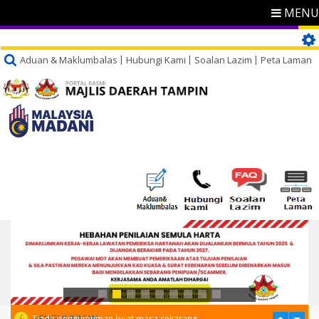
MENU
Aduan & Maklumbalas
Hubungi Kami
Soalan Lazim
Peta Laman
PENGUMUMAN
Tiada pengumuman buat masa sekarang