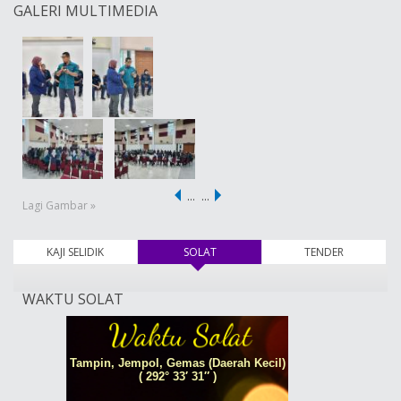
GALERI MULTIMEDIA
…
…
Lagi Gambar »
KAJI SELIDIK
SOLAT
(tab aktif)
TENDER
WAKTU SOLAT