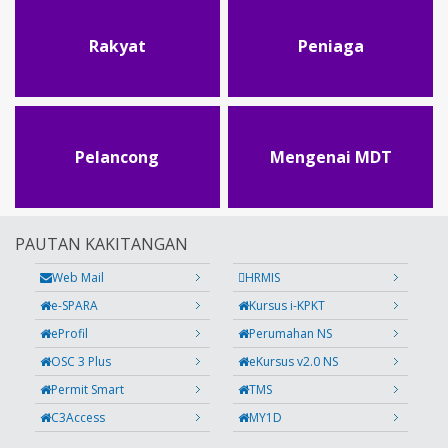
Rakyat
Peniaga
Pelancong
Mengenai MDT
PAUTAN KAKITANGAN
Web Mail
HRMIS
e-SPARA
Kursus i-KPKT
eProfil
Perumahan NS
OSC 3 Plus
eKursus v2.0 NS
Permit Smart
TMS
C3Access
MY1D