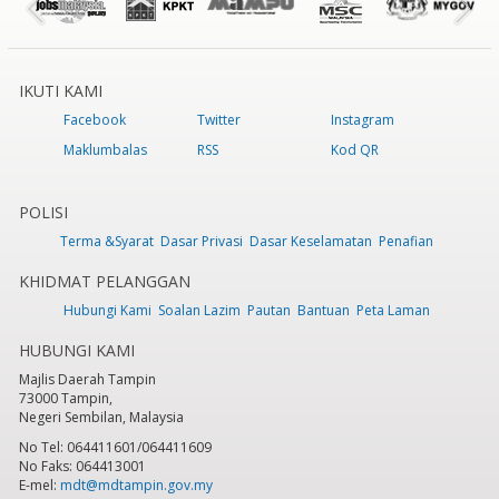
IKUTI KAMI
Facebook
Twitter
Instagram
Maklumbalas
RSS
Kod QR
POLISI
Terma &Syarat
Dasar Privasi
Dasar Keselamatan
Penafian
KHIDMAT PELANGGAN
Hubungi Kami
Soalan Lazim
Pautan
Bantuan
Peta Laman
HUBUNGI KAMI
Majlis Daerah Tampin
73000 Tampin,
Negeri Sembilan, Malaysia
No Tel: 064411601/064411609
No Faks: 064413001
E-mel:
mdt@mdtampin.gov.my