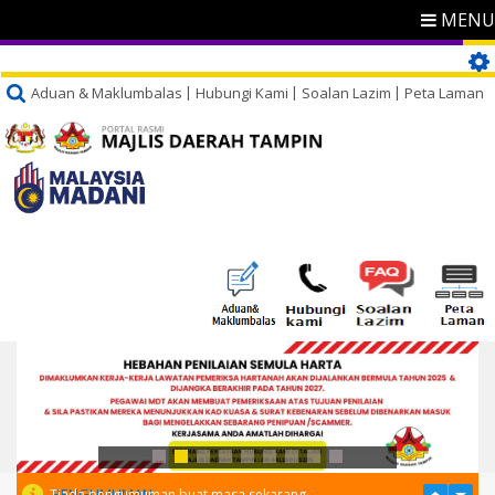
MENU
Aduan & Maklumbalas
Hubungi Kami
Soalan Lazim
Peta Laman
PENGUMUMAN
Tiada pengumuman buat masa sekarang