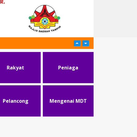
Rakyat
Peniaga
Pelancong
Mengenai MDT