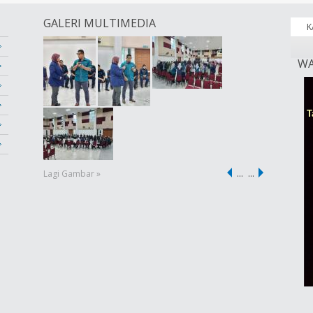
GALERI MULTIMEDIA
K
WA
Lagi Gambar »
…
…