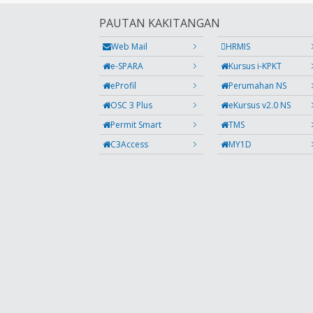
PAUTAN KAKITANGAN
Web Mail
HRMIS
e-SPARA
Kursus i-KPKT
eProfil
Perumahan NS
OSC 3 Plus
eKursus v2.0 NS
Permit Smart
TMS
C3Access
MY1D