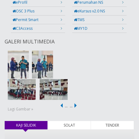
eProfil
Perumahan NS
OSC 3 Plus
eKursus v2.0 NS
Permit Smart
TMS
C3Access
MY1D
GALERI MULTIMEDIA
…
…
Lagi Gambar »
KAJI SELIDIK
(tab aktif)
SOLAT
TENDER