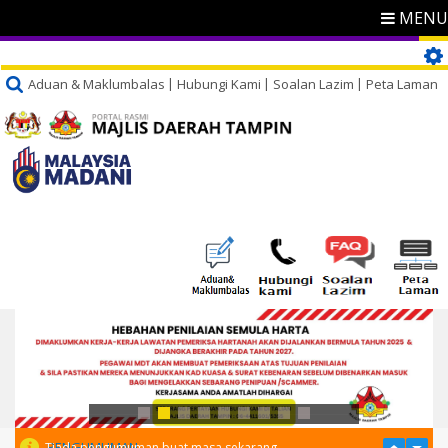
MENU
Aduan & Maklumbalas
Hubungi Kami
Soalan Lazim
Peta Laman
PENGUMUMAN
Tiada pengumuman buat masa sekarang