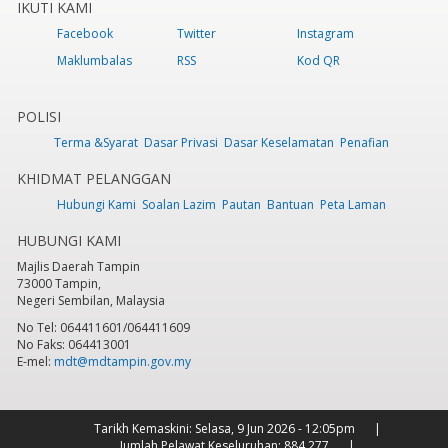
IKUTI KAMI
Facebook
Twitter
Instagram
Maklumbalas
RSS
Kod QR
POLISI
Terma &Syarat
Dasar Privasi
Dasar Keselamatan
Penafian
KHIDMAT PELANGGAN
Hubungi Kami
Soalan Lazim
Pautan
Bantuan
Peta Laman
HUBUNGI KAMI
Majlis Daerah Tampin
73000 Tampin,
Negeri Sembilan, Malaysia
No Tel: 064411601/064411609
No Faks: 064413001
E-mel:
mdt@mdtampin.gov.my
Tarikh Kemaskini:
Selasa, 9 Jun 2026 - 12:05pm
Jumlah Pelawat Keseluruhan:
884,277