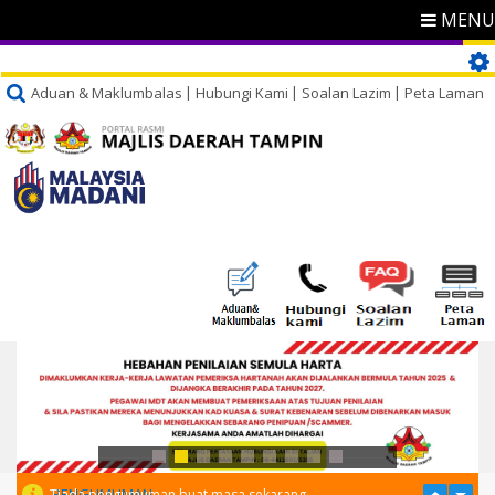
MENU
Aduan & Maklumbalas
Hubungi Kami
Soalan Lazim
Peta Laman
PENGUMUMAN
Tiada pengumuman buat masa sekarang