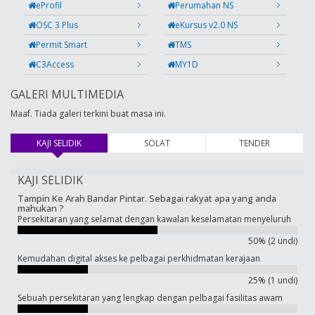
eProfil
Perumahan NS
OSC 3 Plus
eKursus v2.0 NS
Permit Smart
TMS
C3Access
MY1D
GALERI MULTIMEDIA
Maaf. Tiada galeri terkini buat masa ini.
KAJI SELIDIK
(tab aktif)
SOLAT
TENDER
KAJI SELIDIK
Tampin Ke Arah Bandar Pintar. Sebagai rakyat apa yang anda
mahukan ?
Persekitaran yang selamat dengan kawalan keselamatan menyeluruh
50% (2 undi)
Kemudahan digital akses ke pelbagai perkhidmatan kerajaan
25% (1 undi)
Sebuah persekitaran yang lengkap dengan pelbagai fasilitas awam