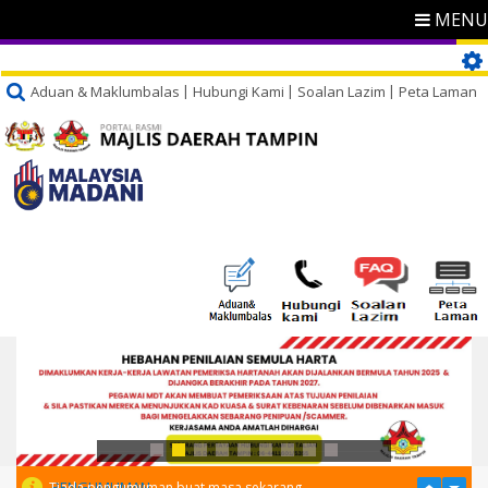
MENU
Aduan & Maklumbalas
Hubungi Kami
Soalan Lazim
Peta Laman
PENGUMUMAN
Tiada pengumuman buat masa sekarang