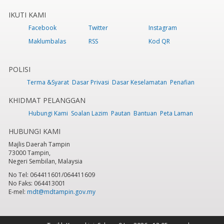
IKUTI KAMI
Facebook
Twitter
Instagram
Maklumbalas
RSS
Kod QR
POLISI
Terma &Syarat
Dasar Privasi
Dasar Keselamatan
Penafian
KHIDMAT PELANGGAN
Hubungi Kami
Soalan Lazim
Pautan
Bantuan
Peta Laman
HUBUNGI KAMI
Majlis Daerah Tampin
73000 Tampin,
Negeri Sembilan, Malaysia
No Tel: 064411601/064411609
No Faks: 064413001
E-mel:
mdt@mdtampin.gov.my