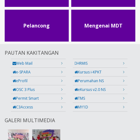
Pelancong
Mengenai MDT
PAUTAN KAKITANGAN
Web Mail
HRMIS
e-SPARA
Kursus i-KPKT
eProfil
Perumahan NS
OSC 3 Plus
eKursus v2.0 NS
Permit Smart
TMS
C3Access
MY1D
GALERI MULTIMEDIA