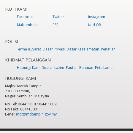
IKUTI KAMI
Facebook
Twitter
Instagram
Maklumbalas
RSS
Kod QR
POLISI
Terma &Syarat
Dasar Privasi
Dasar Keselamatan
Penafian
KHIDMAT PELANGGAN
Hubungi Kami
Soalan Lazim
Pautan
Bantuan
Peta Laman
HUBUNGI KAMI
Majlis Daerah Tampin
73000 Tampin,
Negeri Sembilan, Malaysia
No Tel: 064411601/064411609
No Faks: 064413001
E-mel:
mdt@mdtampin.gov.my