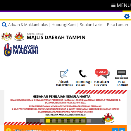
MENU
Aduan & Maklumbalas
Hubungi Kami
Soalan Lazim
Peta Laman
PENGUMUMAN
Tiada pengumuman buat masa sekarang