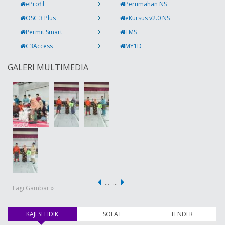
eProfil
Perumahan NS
OSC 3 Plus
eKursus v2.0 NS
Permit Smart
TMS
C3Access
MY1D
GALERI MULTIMEDIA
…
…
Lagi Gambar »
KAJI SELIDIK
(tab aktif)
SOLAT
TENDER