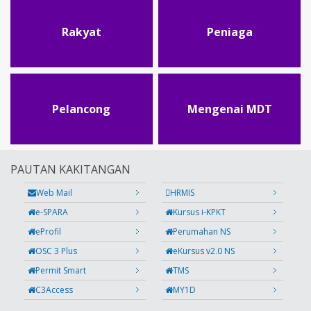
Rakyat
Peniaga
Pelancong
Mengenai MDT
PAUTAN KAKITANGAN
Web Mail
HRMIS
e-SPARA
Kursus i-KPKT
eProfil
Perumahan NS
OSC 3 Plus
eKursus v2.0 NS
Permit Smart
TMS
C3Access
MY1D