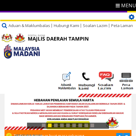
MENU
Aduan & Maklumbalas
Hubungi Kami
Soalan Lazim
Peta Laman
PENGUMUMAN
Tiada pengumuman buat masa sekarang