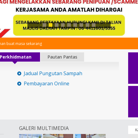
an buat masa sekarang
Perkhidmatan
Pautan Pantas
Jadual Pungutan Sampah
Pembayaran Online
GALERI MULTIMEDIA
K