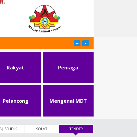
Rakyat
Peniaga
Pelancong
Mengenai MDT
AJI SELIDIK
SOLAT
TENDER
(tab aktif)