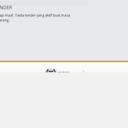
NDER
ap maaf. Tiada tender yang aktif buat masa
arang.
HUBUNGI KAMI
Majlis Daerah Tampin
73000 Tampin,
Negeri Sembilan, Malaysia
No Tel: 064411601/064411609
No Faks: 064413001
E-mel:
mdt@mdtampin.gov.my