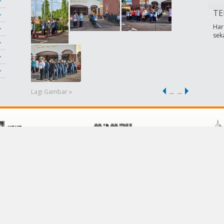
TE
Har
sek
Lagi Gambar »
…
…
POLISI
KHIDMAT PELANGGAN
Terma &Syarat
Hubungi Kami
Dasar Privasi
Soalan Lazim
Dasar Keselamatan
Pautan
Penafian
Bantuan
Peta Laman