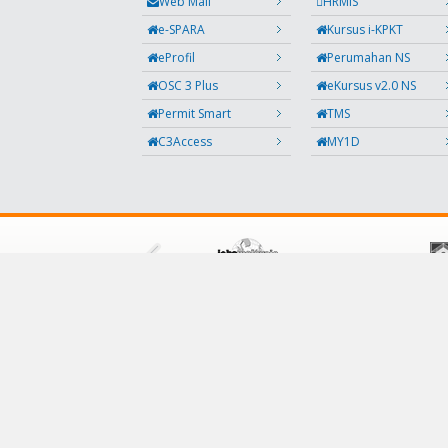
Web Mail
HRMIS
e-SPARA
Kursus i-KPKT
eProfil
Perumahan NS
OSC 3 Plus
eKursus v2.0 NS
Permit Smart
TMS
C3Access
MY1D
IKUTI KAMI
Facebook
Twitter
Instagram
Maklumbalas
RSS
Kod QR