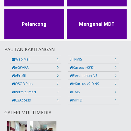
Pelancong
Mengenai MDT
PAUTAN KAKITANGAN
Web Mail
HRMIS
e-SPARA
Kursus i-KPKT
eProfil
Perumahan NS
OSC 3 Plus
eKursus v2.0 NS
Permit Smart
TMS
C3Access
MY1D
GALERI MULTIMEDIA