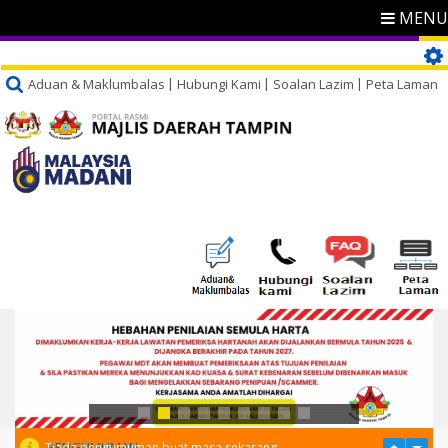
MENU
Aduan & Maklumbalas
Hubungi Kami
Soalan Lazim
Peta Laman
PENGUMUMAN
Tiada pengumuman buat masa sekarang