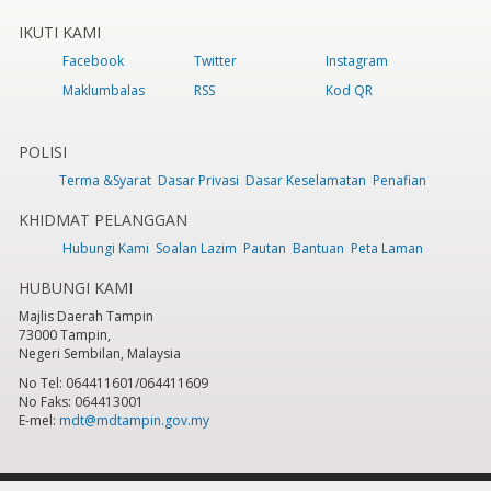
IKUTI KAMI
Facebook
Twitter
Instagram
Maklumbalas
RSS
Kod QR
POLISI
Terma &Syarat
Dasar Privasi
Dasar Keselamatan
Penafian
KHIDMAT PELANGGAN
Hubungi Kami
Soalan Lazim
Pautan
Bantuan
Peta Laman
HUBUNGI KAMI
Majlis Daerah Tampin
73000 Tampin,
Negeri Sembilan, Malaysia
No Tel: 064411601/064411609
No Faks: 064413001
E-mel:
mdt@mdtampin.gov.my