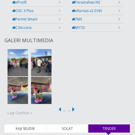
eProfil
Perumahan NS
OSC 3 Plus
eKursus v2.0 NS
Permit Smart
TMS
C3Access
MY1D
GALERI MULTIMEDIA
…
…
Lagi Gambar »
KAJI SELIDIK
SOLAT
TENDER
(tab aktif)