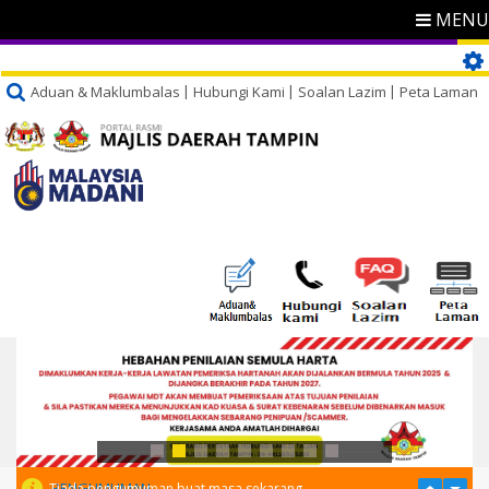
MENU
Aduan & Maklumbalas
Hubungi Kami
Soalan Lazim
Peta Laman
PENGUMUMAN
Tiada pengumuman buat masa sekarang