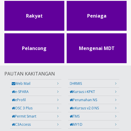
Rakyat
Peniaga
Pelancong
Mengenai MDT
PAUTAN KAKITANGAN
Web Mail
HRMIS
e-SPARA
Kursus i-KPKT
eProfil
Perumahan NS
OSC 3 Plus
eKursus v2.0 NS
Permit Smart
TMS
C3Access
MY1D