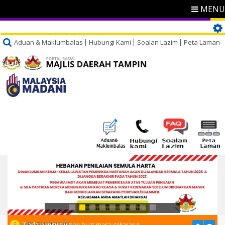
MENU
Aduan & Maklumbalas
Hubungi Kami
Soalan Lazim
Peta Laman
PENGUMUMAN
Tiada pengumuman buat masa sekarang