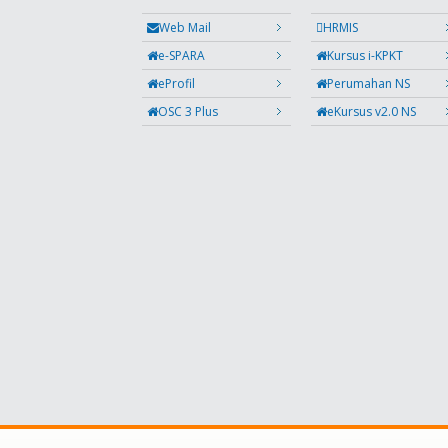
Web Mail
HRMIS
e-SPARA
Kursus i-KPKT
eProfil
Perumahan NS
OSC 3 Plus
eKursus v2.0 NS