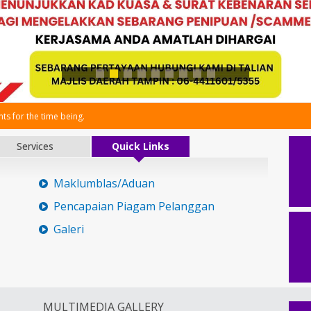
s for the time being.
Services
Quick Links
Maklumblas/Aduan
Pencapaian Piagam Pelanggan
Galeri
MULTIMEDIA GALLERY