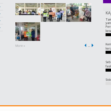
KA
Tam
yan
Per
kes
Kem
More »
…
ker
Seb
fas
Sis