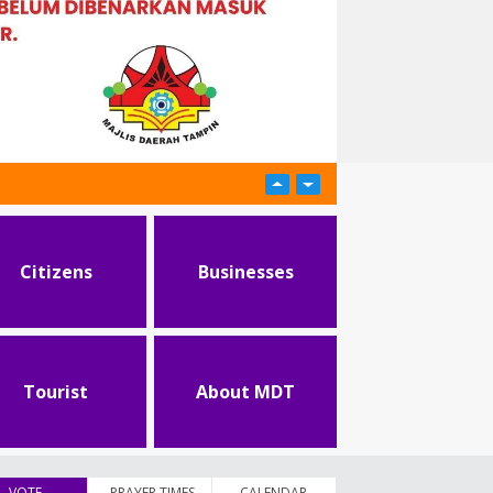
Citizens
Businesses
Tourist
About MDT
VOTE
(active tab)
PRAYER TIMES
CALENDAR