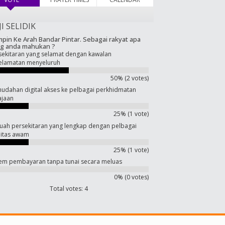
JI SELIDIK
pin Ke Arah Bandar Pintar. Sebagai rakyat apa
g anda mahukan ?
sekitaran yang selamat dengan kawalan
elamatan menyeluruh
50% (2 votes)
udahan digital akses ke pelbagai perkhidmatan
ajaan
25% (1 vote)
uah persekitaran yang lengkap dengan pelbagai
ilitas awam
25% (1 vote)
tem pembayaran tanpa tunai secara meluas
0% (0 votes)
Total votes: 4