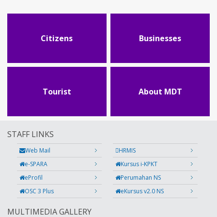
Citizens
Businesses
Tourist
About MDT
STAFF LINKS
Web Mail
HRMIS
e-SPARA
Kursus i-KPKT
eProfil
Perumahan NS
OSC 3 Plus
eKursus v2.0 NS
MULTIMEDIA GALLERY