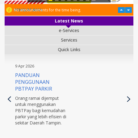
PENGUMUMAN
No announcements for the time being.
Latest News
e-Services
Services
Quick Links
9 Apr 2026
PANDUAN
PENGGUNAAN
PBTPAY PARKIR
Orang ramai dijemput
untuk menggunakan
PBTPay bagi kemudahan
parkir yang lebih efisien di
sekitar Daerah Tampin.